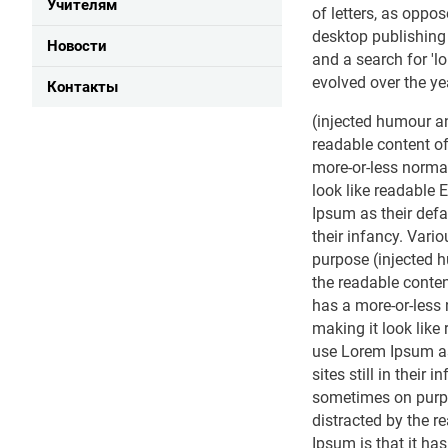
Учителям
of letters, as oppo
desktop publishing
Новости
and a search for 'l
evolved over the y
Контакты
(injected humour and
readable content of
more-or-less normal 
look like readable
Ipsum as their defa
their infancy. Vari
purpose (injected hu
the readable conten
has a more-or-less n
making it look lik
use Lorem Ipsum as 
sites still in their
sometimes on purpos
distracted by the r
Ipsum is that it has