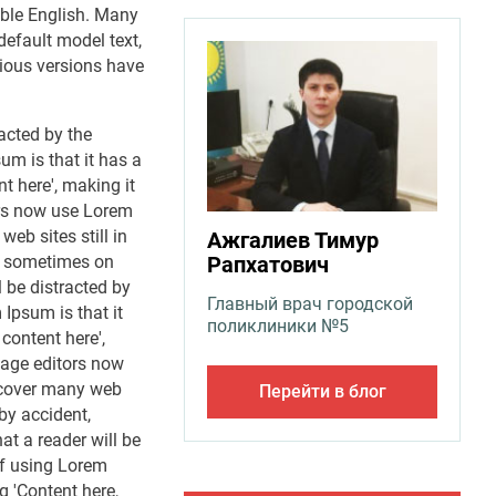
dable English. Many
efault model text,
rious versions have
racted by the
um is that it has a
t here', making it
ors now use Lorem
eb sites still in
Ажгалиев Тимур
t, sometimes on
Рапхатович
l be distracted by
Главный врач городской
Ipsum is that it
поликлиники №5
content here',
page editors now
uncover many web
Перейти в блог
 by accident,
at a reader will be
of using Lorem
g 'Content here,