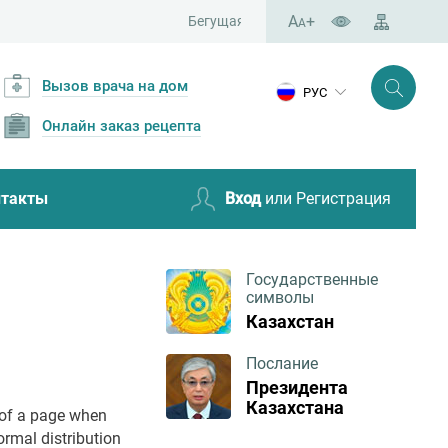
A
+
Бегущая строка • Современная школа-лицей – это м
A
Вызов врача на дом
РУС
Онлайн заказ рецепта
нтакты
Вход
или Регистрация
Государственные
символы
Казахстан
Послание
Президента
Казахстана
t of a page when
ormal distribution