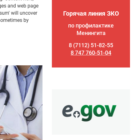
kages and web page
Горячая линия ЗКО
sum' will uncover
, sometimes by
по профилактике
Менингита
8 (7112) 51-82-55
8 747 760-51-04