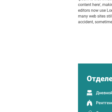
content here', mak
editors now use Lor
many web sites stil
accident, sometime
Отдел
Дневной
Рентген