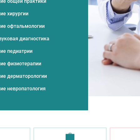
ие общей практики
ие хирургии
ие офтальмологии
вуковая диагностика
ие педиатрии
ие физиотерапии
ие дерматорологии
ие невропатология
ие дерматорологии (5)
ие невропатология (5)