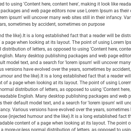
sed to using 'Content here, content here', making it look like rea
 packages and web page editors now use Lorem Ipsum as their d
orem ipsum' will uncover many web sites still in their infancy. Va
ears, sometimes by accident, sometimes on purpose
 the like).It is a long established fact that a reader will be dist
 a page when looking at its layout. The point of using Lorem Ips
distribution of letters, as opposed to using 'Content here, conten
 English. Many desktop publishing packages and web page edit
ult model text, and a search for 'lorem ipsum' will uncover many w
ous versions have evolved over the years, sometimes by acciden
mour and the like).It is a long established fact that a reader wil
t of a page when looking at its layout. The point of using Lorem 
ormal distribution of letters, as opposed to using 'Content here, 
e readable English. Many desktop publishing packages and web 
their default model text, and a search for 'lorem ipsum' will 
 infancy. Various versions have evolved over the years, sometimes
e (injected humour and the like).It is a long established fact th
eadable content of a page when looking at its layout. The point 
 a more-or-less normal distribution of letters, as opposed to usin