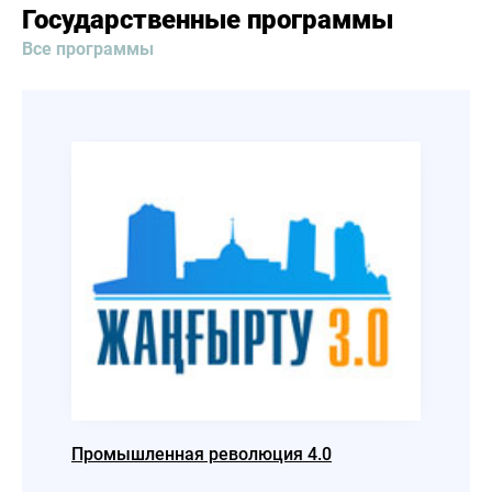
Государственные программы
Все программы
Промышленная революция 4.0
Взгля
общес