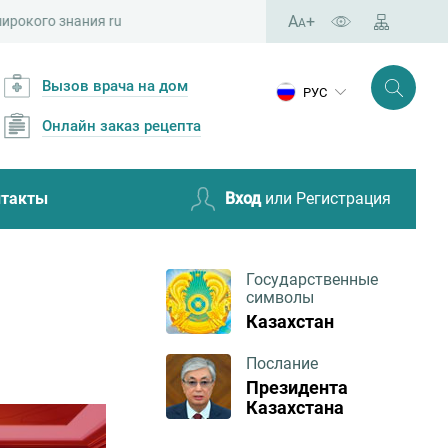
A
+
A
Вызов врача на дом
РУС
Онлайн заказ рецепта
нтакты
Вход
или Регистрация
Государственные
символы
Казахстан
Послание
Президента
Казахстана