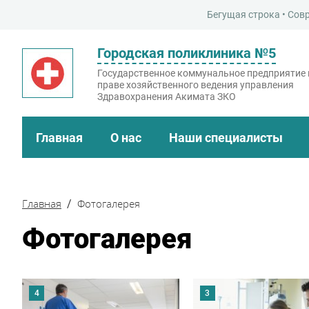
 строка • Современная школа-лицей – это место, где ребенок нака
Городская поликлиника №5
Государственное коммунальное предприятие 
праве хозяйственного ведения управления
Здравохранения Акимата ЗКО
Главная
О нас
Наши специалисты
Главная
Фотогалерея
Фотогалерея
4
3