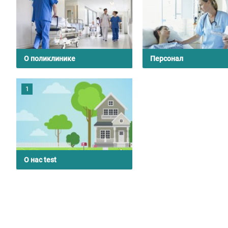
О поликлинике
Персонал
1
О нас test