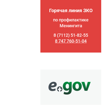
Горячая линия ЗКО
по профилактике
Менингита
8 (7112) 51-82-55
8 747 760-51-04