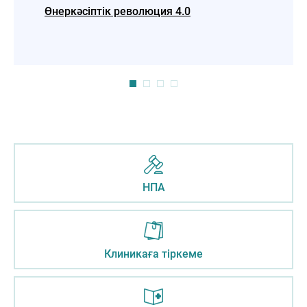
Өнеркәсіптік революция 4.0
Болаш
жаңғ
НПА
Клиникаға тіркеме