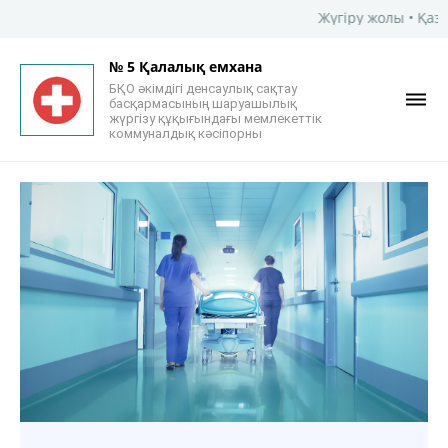
Жүгіру жолы • Қазіргі заманғы мектеп-л
№ 5 Қалалық емхана
БҚО әкімдігі денсаулық сақтау
басқармасының шаруашылық
жүргізу құқығындағы мемлекеттік
коммуналдық кәсіпорны