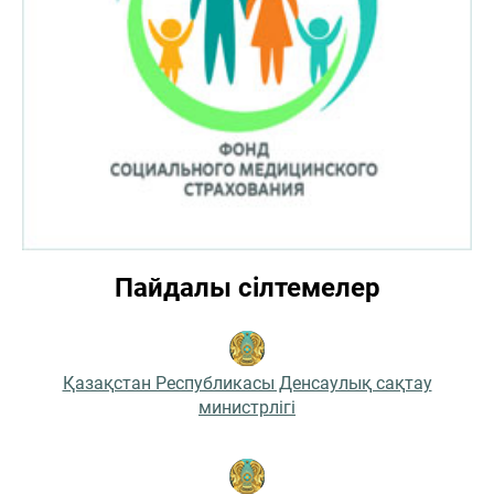
Пайдалы сілтемелер
Қазақстан Республикасы Денсаулық сақтау
министрлігі