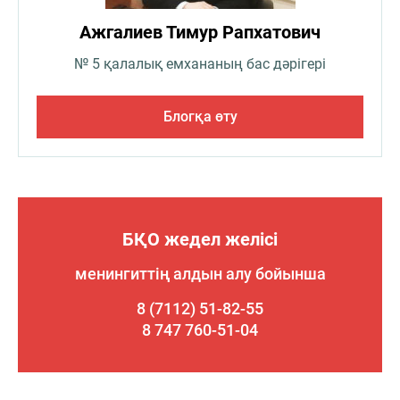
Ажгалиев Тимур Рапхатович
№ 5 қалалық емхананың бас дәрігері
Блогқа өту
БҚО жедел желісі
менингиттің алдын алу бойынша
8 (7112) 51-82-55
8 747 760-51-04