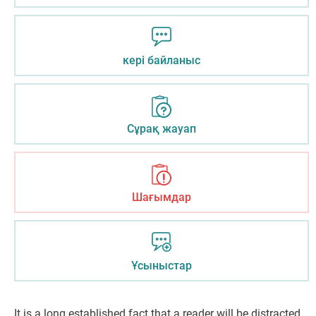
кері байланыс
Сұрақ жауап
Шағымдар
Ұсыныстар
It is a long established fact that a reader will be distracted