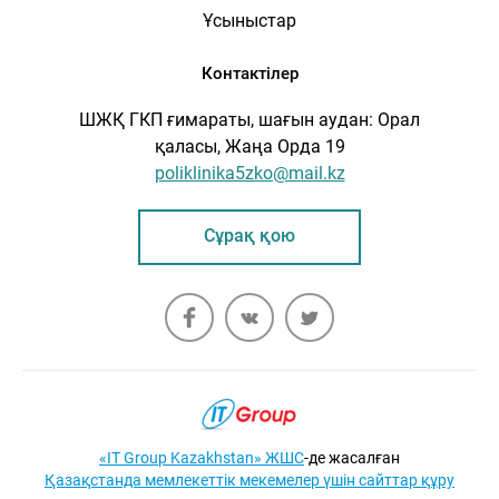
Ұсыныстар
Контактілер
ШЖҚ ГКП ғимараты, шағын аудан: Орал
қаласы, Жаңа Орда 19
poliklinika5zko@mail.kz
Сұрақ қою
«IT Group Kazakhstan» ЖШС
-де жасалған
Қазақстанда мемлекеттік мекемелер үшін сайттар құру