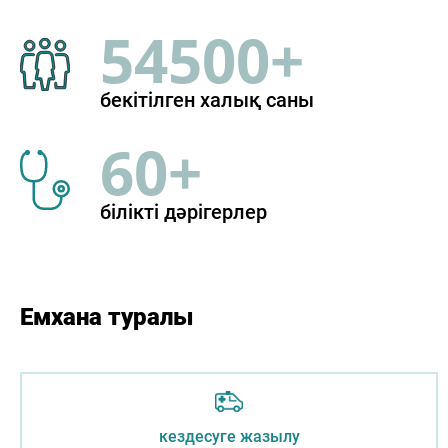
54500+
бекітілген халық саны
60+
білікті дәрігерлер
Емхана туралы
кездесуге жазылу