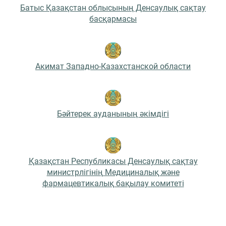
Батыс Қазақстан облысының Денсаулық сақтау
басқармасы
Акимат Западно-Казахстанской области
Бәйтерек ауданының әкімдігі
Қазақстан Республикасы Денсаулық сақтау
министрлігінің Медициналық және
фармацевтикалық бақылау комитеті